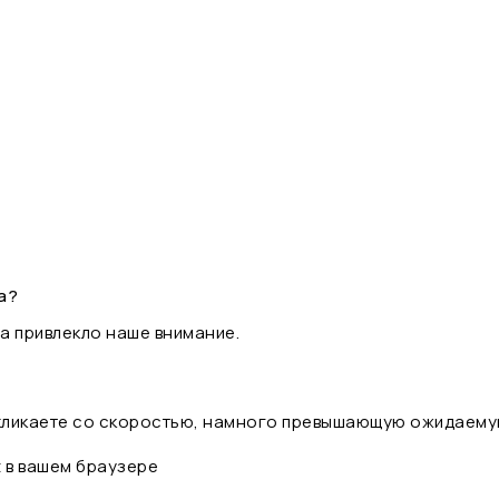
а?
а привлекло наше внимание.
 кликаете со скоростью, намного превышающую ожидаему
t в вашем браузере