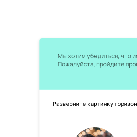
Мы хотим убедиться, что им
Пожалуйста, пройдите пров
Разверните картинку горизо