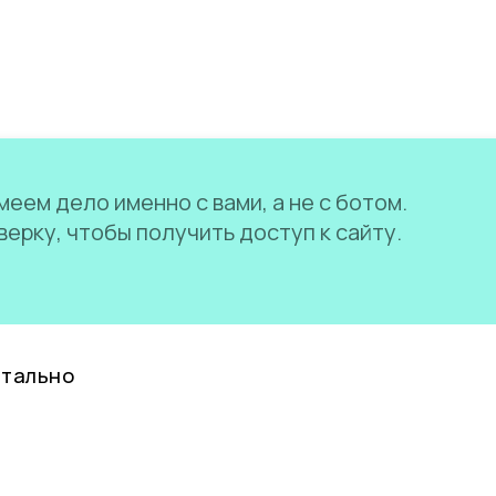
еем дело именно с вами, а не с ботом.
ерку, чтобы получить доступ к сайту.
нтально