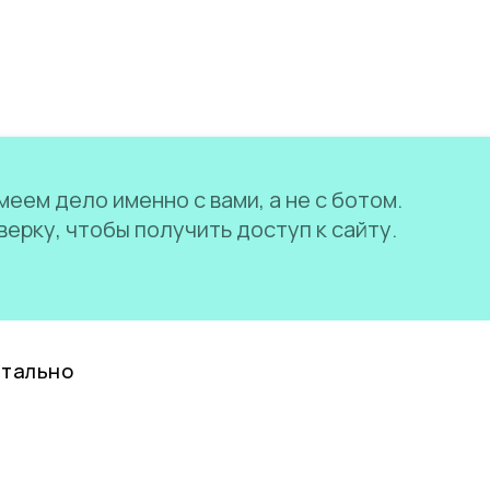
еем дело именно с вами, а не с ботом.
ерку, чтобы получить доступ к сайту.
нтально