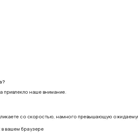
а?
а привлекло наше внимание.
 кликаете со скоростью, намного превышающую ожидаему
t в вашем браузере