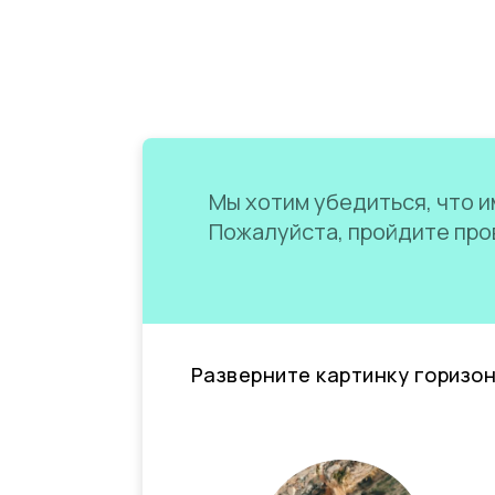
Мы хотим убедиться, что им
Пожалуйста, пройдите пров
Разверните картинку горизо