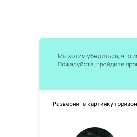
Мы хотим убедиться, что им
Пожалуйста, пройдите пров
Разверните картинку горизо