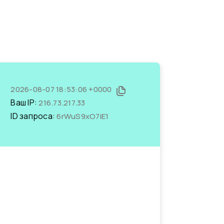
2026-08-07 18:53:06 +0000
Ваш IP:
216.73.217.33
ID запроса:
6rWuS9xO7iE1