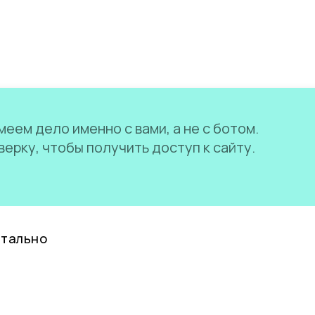
еем дело именно с вами, а не с ботом.
ерку, чтобы получить доступ к сайту.
нтально