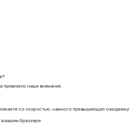
а?
а привлекло наше внимание.
 кликаете со скоростью, намного превышающую ожидаему
t в вашем браузере