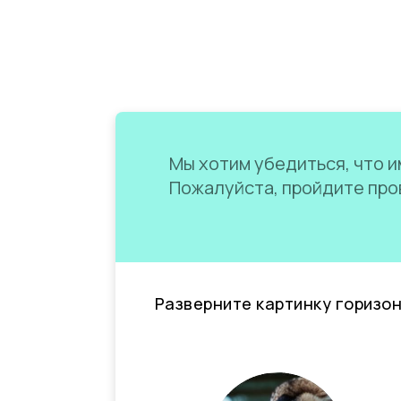
Мы хотим убедиться, что им
Пожалуйста, пройдите пров
Разверните картинку горизо