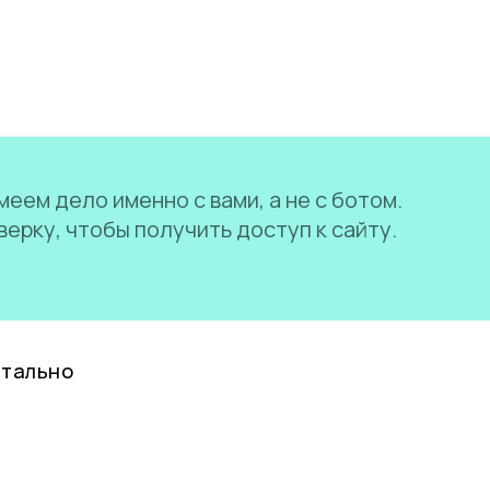
еем дело именно с вами, а не с ботом.
ерку, чтобы получить доступ к сайту.
нтально