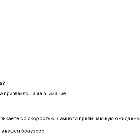
а?
а привлекло наше внимание.
 кликаете со скоростью, намного превышающую ожидаему
t в вашем браузере