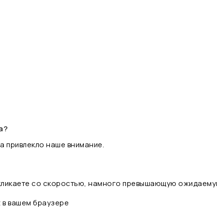
а?
а привлекло наше внимание.
 кликаете со скоростью, намного превышающую ожидаему
t в вашем браузере