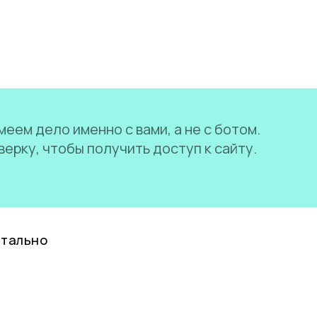
еем дело именно с вами, а не с ботом.
ерку, чтобы получить доступ к сайту.
нтально