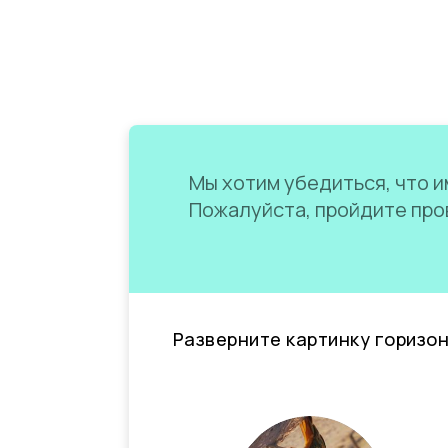
Мы хотим убедиться, что им
Пожалуйста, пройдите пров
Разверните картинку горизо