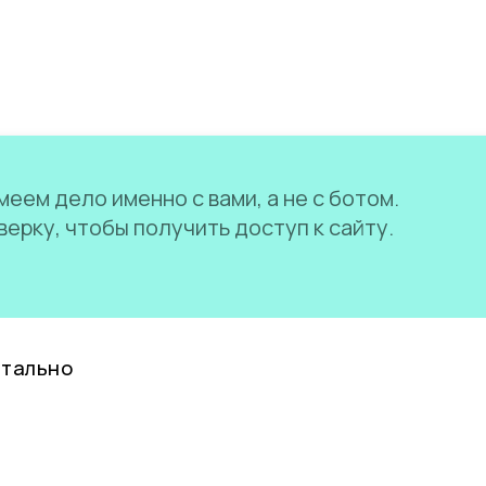
еем дело именно с вами, а не с ботом.
ерку, чтобы получить доступ к сайту.
нтально