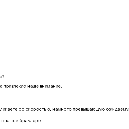
а?
а привлекло наше внимание.
 кликаете со скоростью, намного превышающую ожидаему
t в вашем браузере