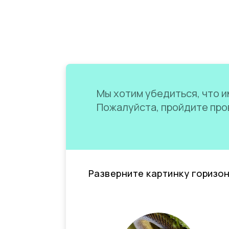
Мы хотим убедиться, что им
Пожалуйста, пройдите пров
Разверните картинку горизо