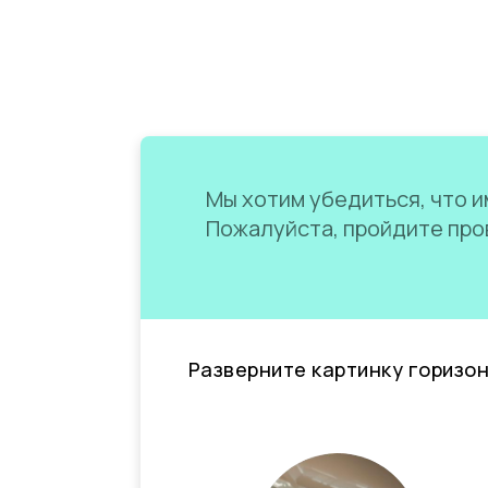
Мы хотим убедиться, что им
Пожалуйста, пройдите пров
Разверните картинку горизо