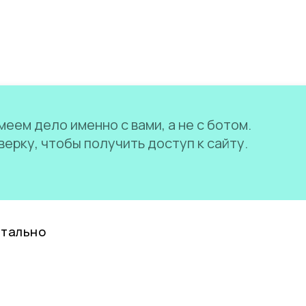
еем дело именно с вами, а не с ботом.
ерку, чтобы получить доступ к сайту.
нтально