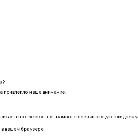
а?
а привлекло наше внимание.
 кликаете со скоростью, намного превышающую ожидаему
t в вашем браузере