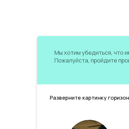
Мы хотим убедиться, что им
Пожалуйста, пройдите пров
Разверните картинку горизо