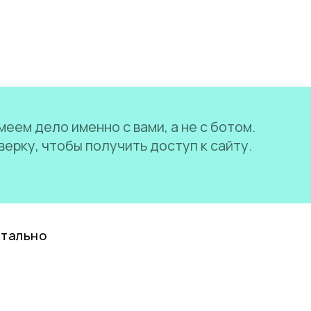
еем дело именно с вами, а не с ботом.
ерку, чтобы получить доступ к сайту.
нтально