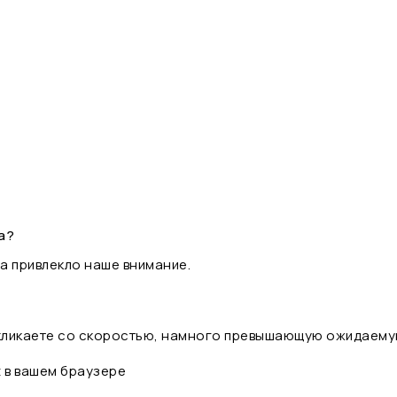
а?
а привлекло наше внимание.
 кликаете со скоростью, намного превышающую ожидаему
t в вашем браузере