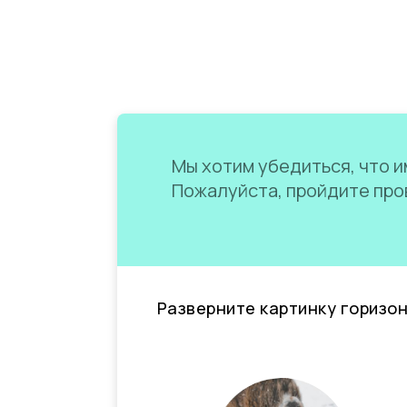
Мы хотим убедиться, что им
Пожалуйста, пройдите пров
Разверните картинку горизо