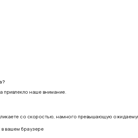
а?
а привлекло наше внимание.
 кликаете со скоростью, намного превышающую ожидаему
t в вашем браузере