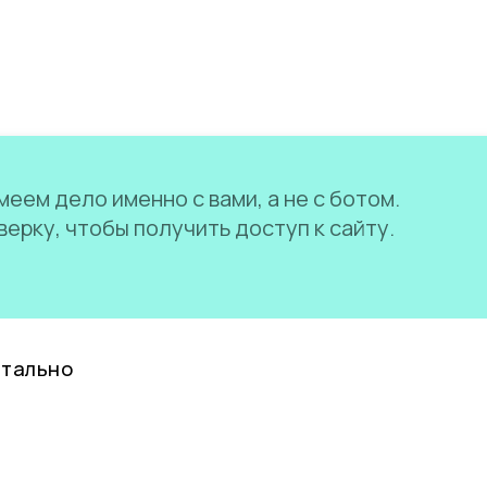
еем дело именно с вами, а не с ботом.
ерку, чтобы получить доступ к сайту.
нтально