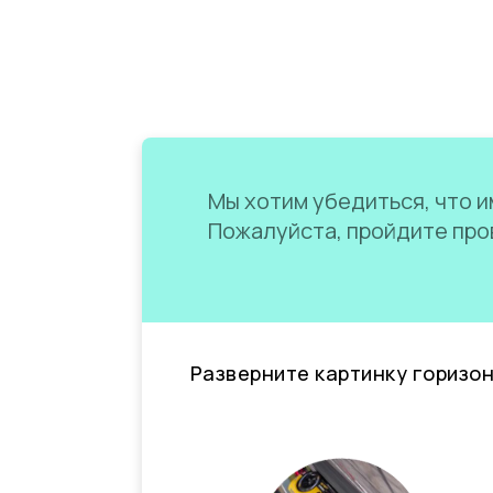
Мы хотим убедиться, что им
Пожалуйста, пройдите пров
Разверните картинку горизо