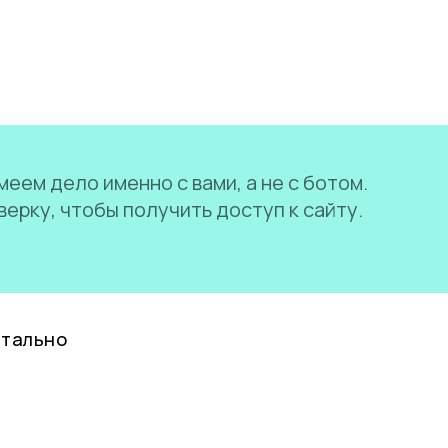
еем дело именно с вами, а не с ботом.
ерку, чтобы получить доступ к сайту.
нтально