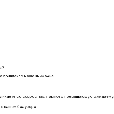
а?
а привлекло наше внимание.
 кликаете со скоростью, намного превышающую ожидаему
t в вашем браузере