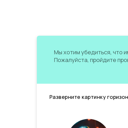
Мы хотим убедиться, что им
Пожалуйста, пройдите пров
Разверните картинку горизо