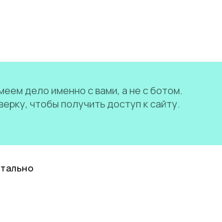
еем дело именно с вами, а не с ботом.
ерку, чтобы получить доступ к сайту.
нтально