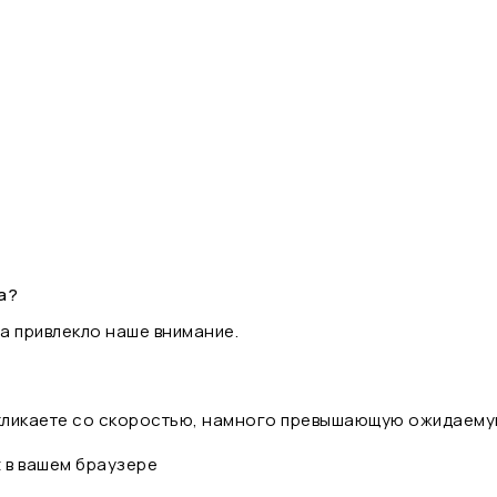
а?
а привлекло наше внимание.
 кликаете со скоростью, намного превышающую ожидаему
t в вашем браузере