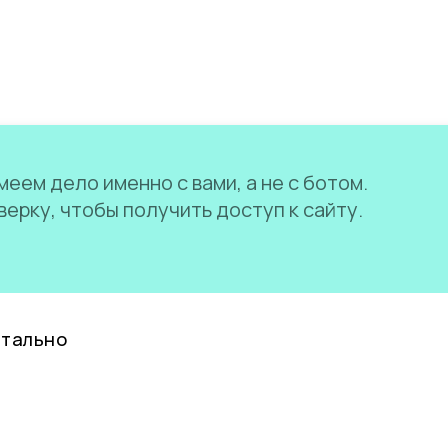
еем дело именно с вами, а не с ботом.
ерку, чтобы получить доступ к сайту.
нтально