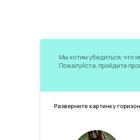
Мы хотим убедиться, что им
Пожалуйста, пройдите пров
Разверните картинку горизо