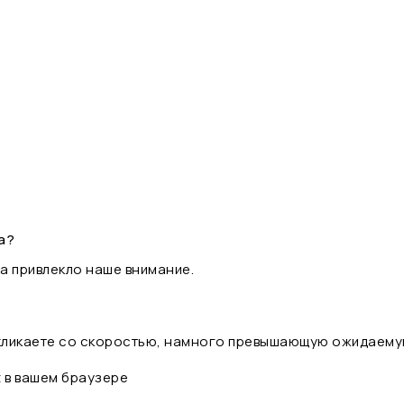
а?
а привлекло наше внимание.
 кликаете со скоростью, намного превышающую ожидаему
t в вашем браузере