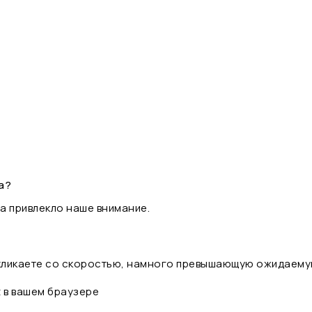
а?
а привлекло наше внимание.
 кликаете со скоростью, намного превышающую ожидаему
t в вашем браузере