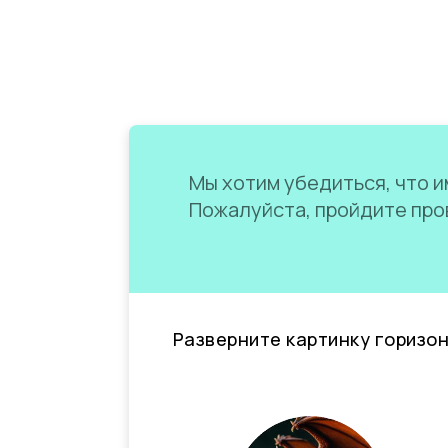
Мы хотим убедиться, что им
Пожалуйста, пройдите пров
Разверните картинку горизо