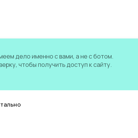
еем дело именно с вами, а не с ботом.
ерку, чтобы получить доступ к сайту.
нтально