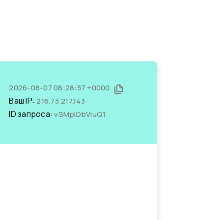
2026-08-07 08:28:57 +0000
Ваш IP:
216.73.217.143
ID запроса:
vSMplDbViuQ1