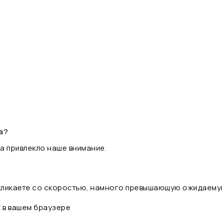
а?
а привлекло наше внимание.
 кликаете со скоростью, намного превышающую ожидаему
t в вашем браузере