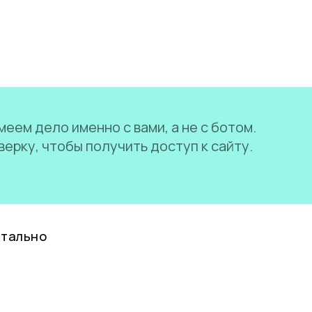
еем дело именно с вами, а не с ботом.
ерку, чтобы получить доступ к сайту.
нтально