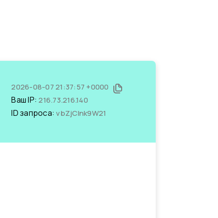
2026-08-07 21:37:57 +0000
Ваш IP:
216.73.216.140
ID запроса:
vbZjCInk9W21