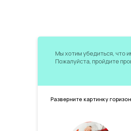
Мы хотим убедиться, что им
Пожалуйста, пройдите пров
Разверните картинку горизо