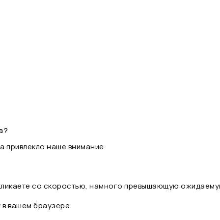
а?
а привлекло наше внимание.
 кликаете со скоростью, намного превышающую ожидаему
t в вашем браузере