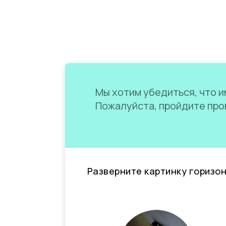
Мы хотим убедиться, что им
Пожалуйста, пройдите пров
Разверните картинку горизо