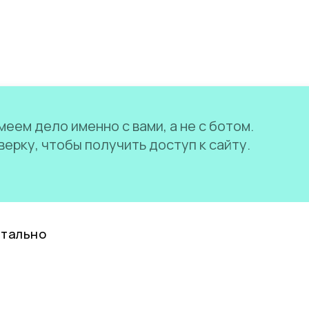
еем дело именно с вами, а не с ботом.
ерку, чтобы получить доступ к сайту.
нтально