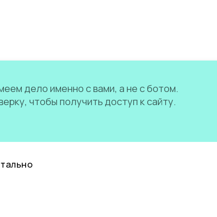
еем дело именно с вами, а не с ботом.
ерку, чтобы получить доступ к сайту.
нтально