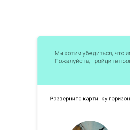
Мы хотим убедиться, что им
Пожалуйста, пройдите пров
Разверните картинку горизо