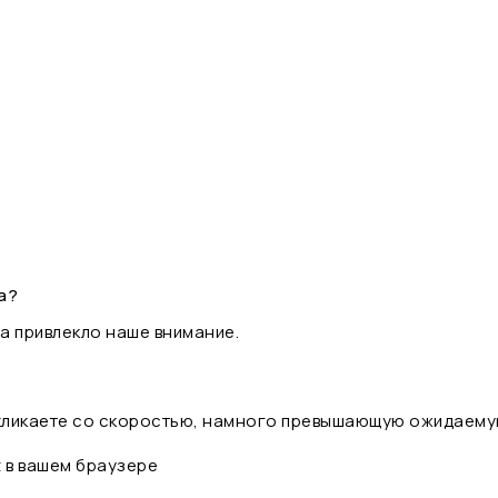
а?
а привлекло наше внимание.
 кликаете со скоростью, намного превышающую ожидаему
t в вашем браузере