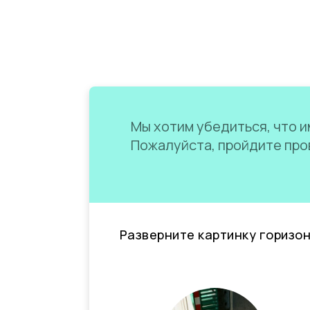
Мы хотим убедиться, что им
Пожалуйста, пройдите пров
Разверните картинку горизо