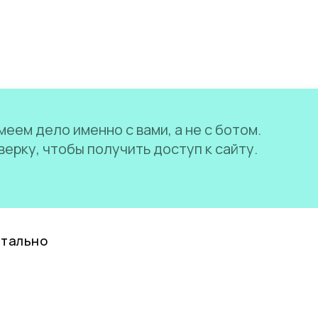
еем дело именно с вами, а не с ботом.
ерку, чтобы получить доступ к сайту.
нтально