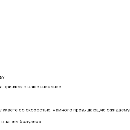
а?
а привлекло наше внимание.
 кликаете со скоростью, намного превышающую ожидаему
t в вашем браузере