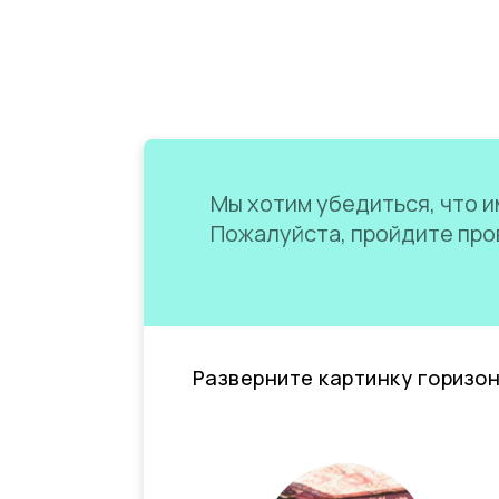
Мы хотим убедиться, что им
Пожалуйста, пройдите пров
Разверните картинку горизо