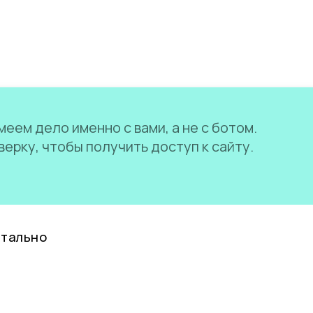
еем дело именно с вами, а не с ботом.
ерку, чтобы получить доступ к сайту.
нтально