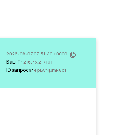
2026-08-07 07:51:40 +0000
Ваш IP:
216.73.217.101
ID запроса:
epLwNjJmR8c1