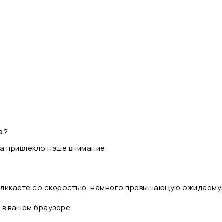
а?
а привлекло наше внимание.
 кликаете со скоростью, намного превышающую ожидаему
t в вашем браузере