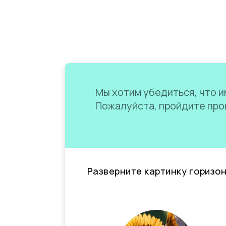
Мы хотим убедиться, что им
Пожалуйста, пройдите пров
Разверните картинку горизо