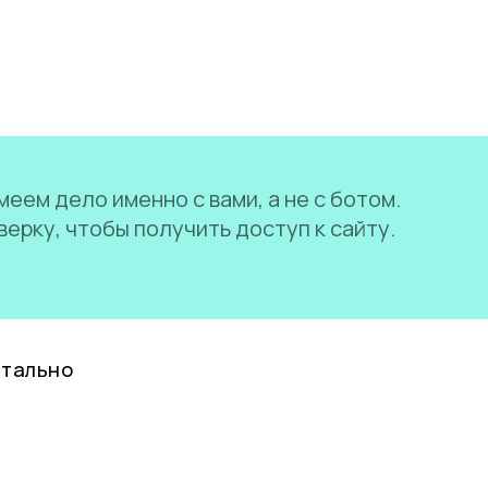
еем дело именно с вами, а не с ботом.
ерку, чтобы получить доступ к сайту.
нтально