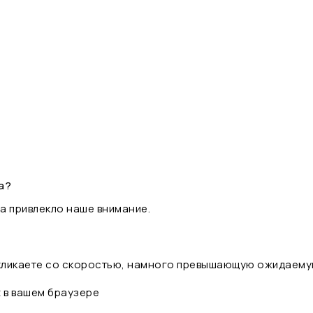
а?
а привлекло наше внимание.
 кликаете со скоростью, намного превышающую ожидаему
t в вашем браузере