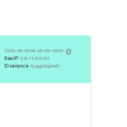
2026-08-06 06:45:09 +0000
Ваш IP:
216.73.216.152
ID запроса:
9jJggU2gda61