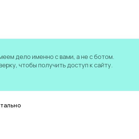
еем дело именно с вами, а не с ботом.
ерку, чтобы получить доступ к сайту.
нтально