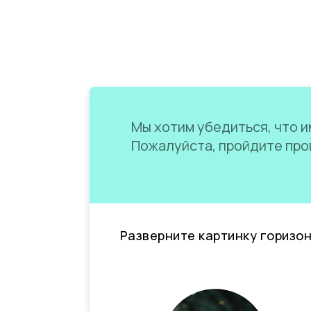
Мы хотим убедиться, что им
Пожалуйста, пройдите пров
Разверните картинку горизо