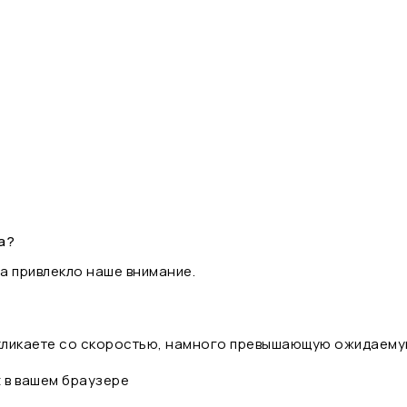
а?
а привлекло наше внимание.
 кликаете со скоростью, намного превышающую ожидаему
t в вашем браузере