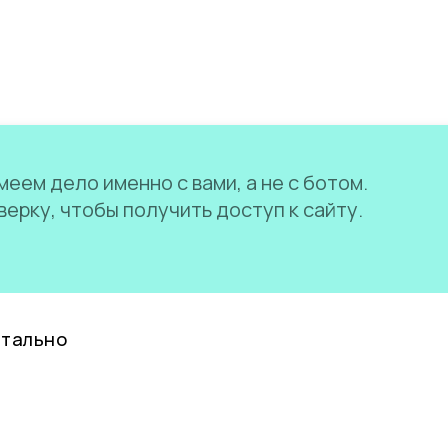
еем дело именно с вами, а не с ботом.
ерку, чтобы получить доступ к сайту.
нтально