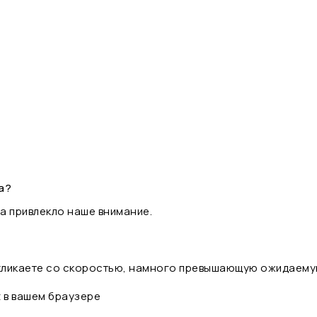
а?
а привлекло наше внимание.
 кликаете со скоростью, намного превышающую ожидаему
t в вашем браузере