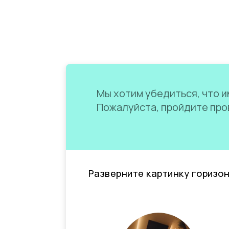
Мы хотим убедиться, что им
Пожалуйста, пройдите пров
Разверните картинку горизо