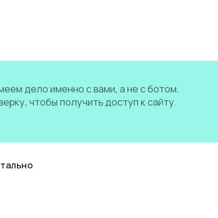
еем дело именно с вами, а не с ботом.
ерку, чтобы получить доступ к сайту.
нтально