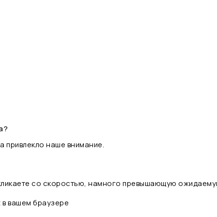
а?
а привлекло наше внимание.
 кликаете со скоростью, намного превышающую ожидаему
t в вашем браузере