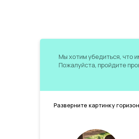
Мы хотим убедиться, что им
Пожалуйста, пройдите пров
Разверните картинку горизо