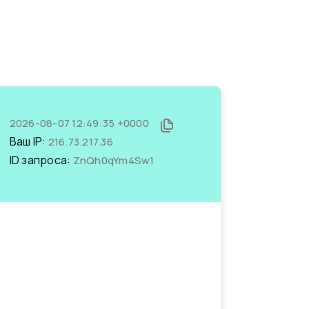
2026-08-07 12:49:35 +0000
Ваш IP:
216.73.217.36
ID запроса:
ZnQh0qYm4Sw1