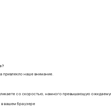
а?
а привлекло наше внимание.
 кликаете со скоростью, намного превышающую ожидаему
t в вашем браузере