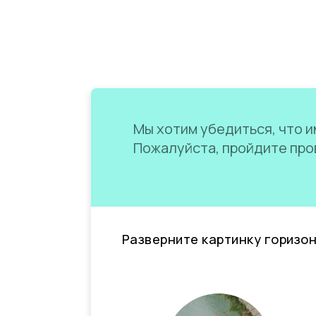
Мы хотим убедиться, что им
Пожалуйста, пройдите пров
Разверните картинку горизо