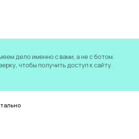
еем дело именно с вами, а не с ботом.
ерку, чтобы получить доступ к сайту.
нтально