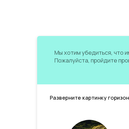
Мы хотим убедиться, что им
Пожалуйста, пройдите пров
Разверните картинку горизо