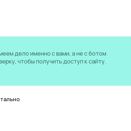
еем дело именно с вами, а не с ботом.
ерку, чтобы получить доступ к сайту.
нтально