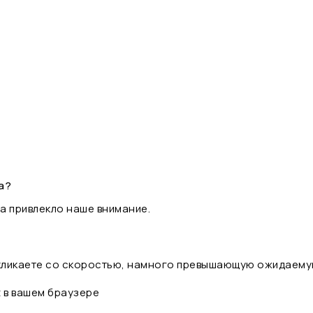
а?
а привлекло наше внимание.
 кликаете со скоростью, намного превышающую ожидаему
t в вашем браузере