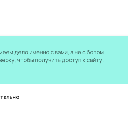
еем дело именно с вами, а не с ботом.
ерку, чтобы получить доступ к сайту.
нтально