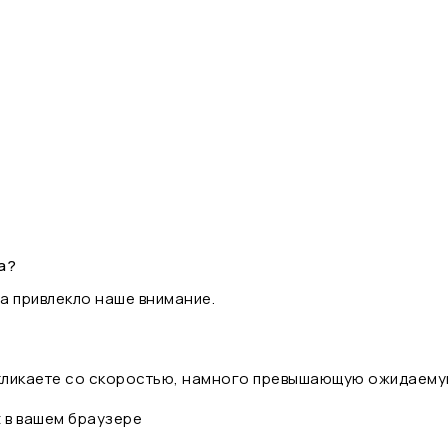
а?
а привлекло наше внимание.
 кликаете со скоростью, намного превышающую ожидаему
t в вашем браузере