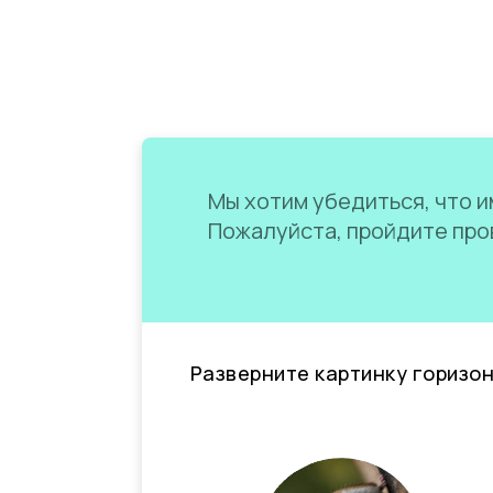
Мы хотим убедиться, что им
Пожалуйста, пройдите пров
Разверните картинку горизо