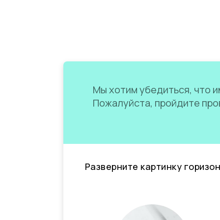
Мы хотим убедиться, что им
Пожалуйста, пройдите пров
Разверните картинку горизо