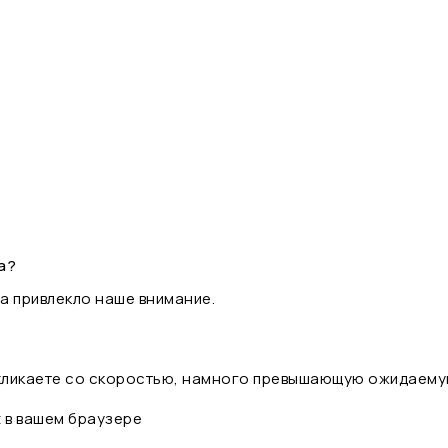
а?
а привлекло наше внимание.
 кликаете со скоростью, намного превышающую ожидаему
t в вашем браузере