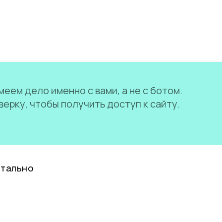
еем дело именно с вами, а не с ботом.
ерку, чтобы получить доступ к сайту.
нтально