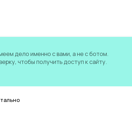
еем дело именно с вами, а не с ботом.
ерку, чтобы получить доступ к сайту.
нтально