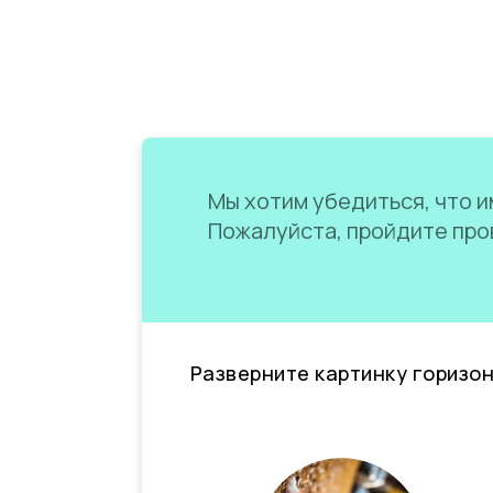
Мы хотим убедиться, что им
Пожалуйста, пройдите пров
Разверните картинку горизо