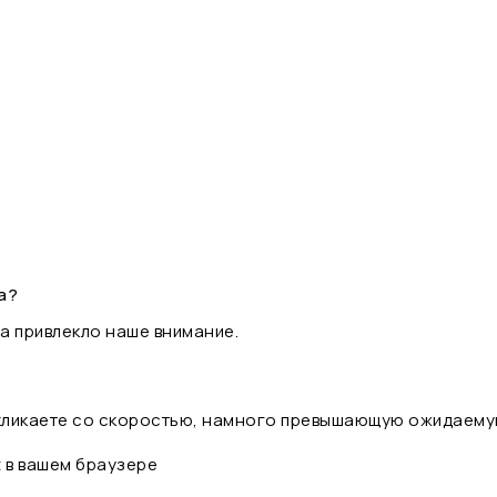
а?
а привлекло наше внимание.
 кликаете со скоростью, намного превышающую ожидаему
t в вашем браузере