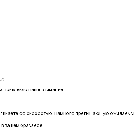
а?
а привлекло наше внимание.
 кликаете со скоростью, намного превышающую ожидаему
t в вашем браузере