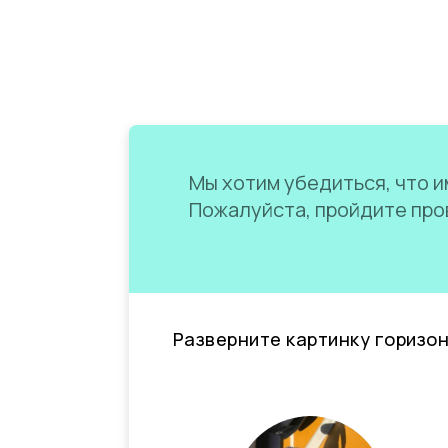
Мы хотим убедиться, что им
Пожалуйста, пройдите пров
Разверните картинку горизо