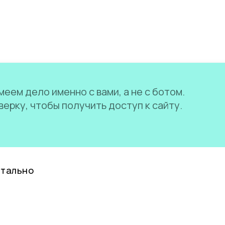
еем дело именно с вами, а не с ботом.
ерку, чтобы получить доступ к сайту.
нтально