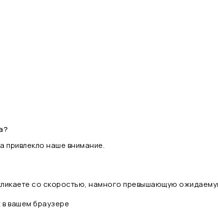
а?
а привлекло наше внимание.
 кликаете со скоростью, намного превышающую ожидаему
t в вашем браузере