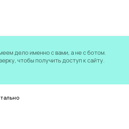
еем дело именно с вами, а не с ботом.
ерку, чтобы получить доступ к сайту.
нтально