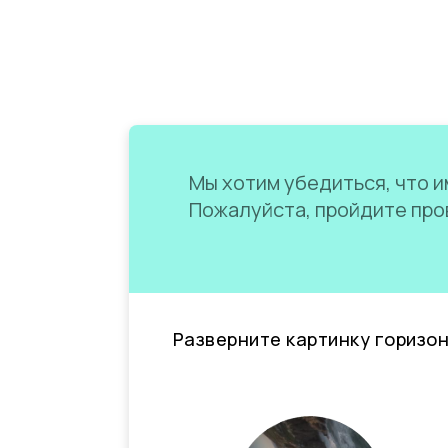
Мы хотим убедиться, что им
Пожалуйста, пройдите пров
Разверните картинку горизо