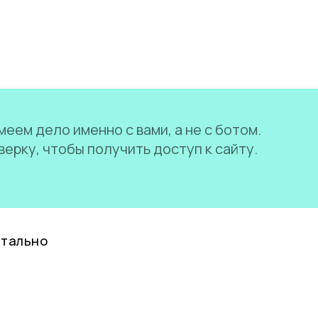
еем дело именно с вами, а не с ботом.
ерку, чтобы получить доступ к сайту.
нтально