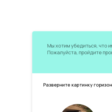
Мы хотим убедиться, что им
Пожалуйста, пройдите пров
Разверните картинку горизо