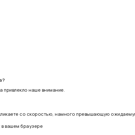
а?
а привлекло наше внимание.
 кликаете со скоростью, намного превышающую ожидаему
t в вашем браузере