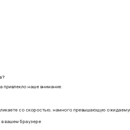
а?
а привлекло наше внимание.
 кликаете со скоростью, намного превышающую ожидаему
t в вашем браузере