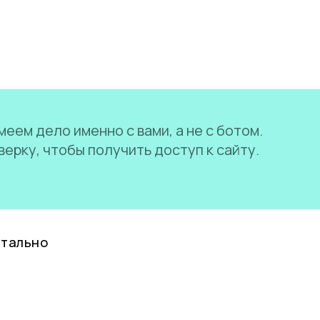
еем дело именно с вами, а не с ботом.
ерку, чтобы получить доступ к сайту.
нтально