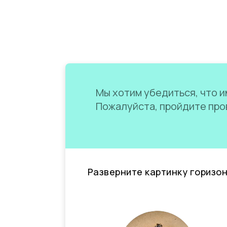
Мы хотим убедиться, что им
Пожалуйста, пройдите пров
Разверните картинку горизо