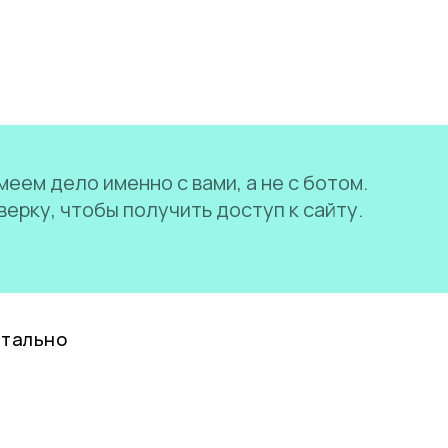
еем дело именно с вами, а не с ботом.
ерку, чтобы получить доступ к сайту.
нтально