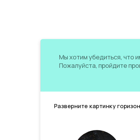
Мы хотим убедиться, что им
Пожалуйста, пройдите пров
Разверните картинку горизо