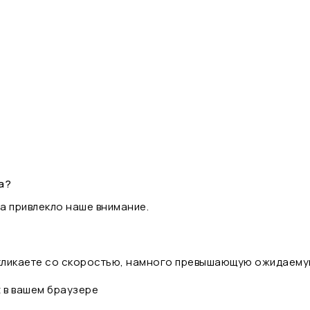
а?
а привлекло наше внимание.
 кликаете со скоростью, намного превышающую ожидаему
t в вашем браузере