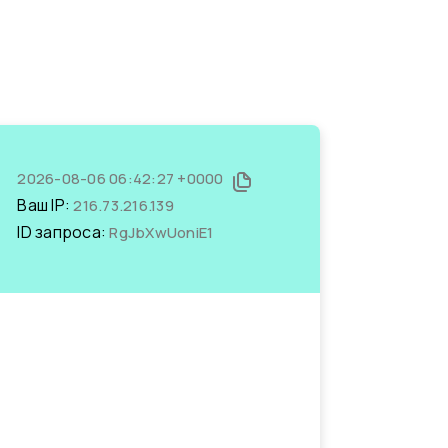
2026-08-06 06:42:27 +0000
Ваш IP:
216.73.216.139
ID запроса:
RgJbXwUoniE1