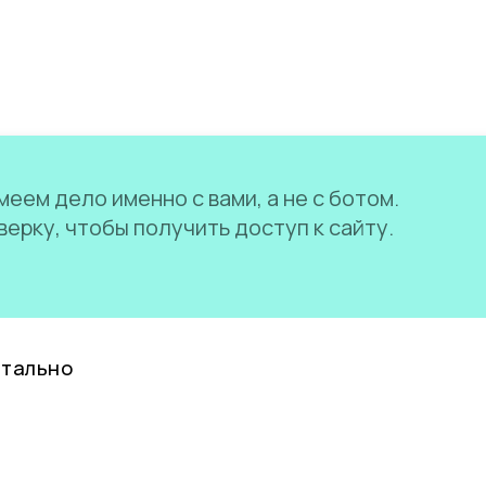
еем дело именно с вами, а не с ботом.
ерку, чтобы получить доступ к сайту.
нтально