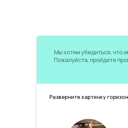
Мы хотим убедиться, что им
Пожалуйста, пройдите пров
Разверните картинку горизо