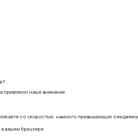
а?
а привлекло наше внимание.
 кликаете со скоростью, намного превышающую ожидаему
t в вашем браузере