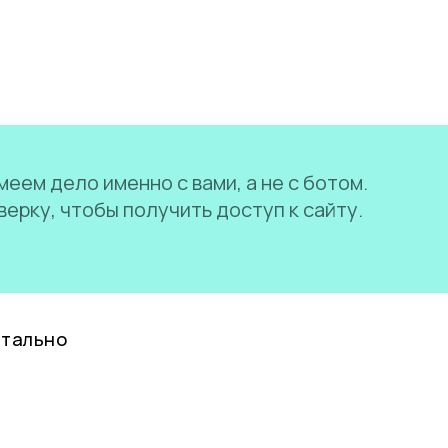
еем дело именно с вами, а не с ботом.
ерку, чтобы получить доступ к сайту.
нтально