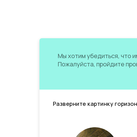
Мы хотим убедиться, что им
Пожалуйста, пройдите пров
Разверните картинку горизо