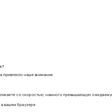
а?
а привлекло наше внимание.
 кликаете со скоростью, намного превышающую ожидаему
t в вашем браузере