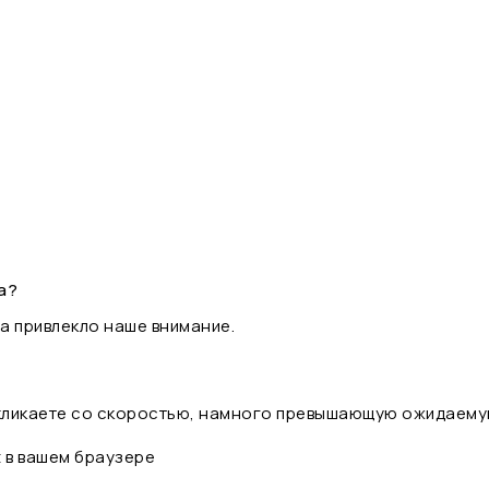
а?
а привлекло наше внимание.
 кликаете со скоростью, намного превышающую ожидаему
t в вашем браузере