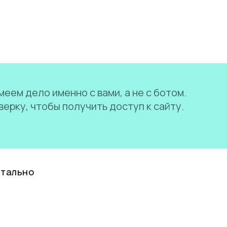
еем дело именно с вами, а не с ботом.
ерку, чтобы получить доступ к сайту.
нтально