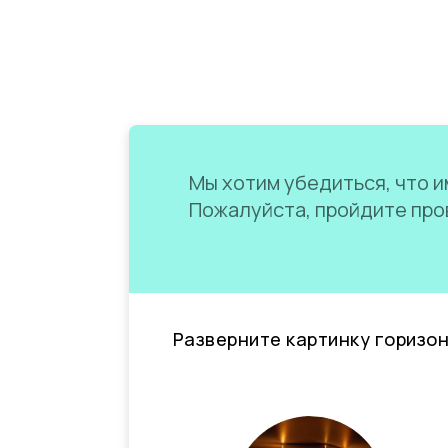
Мы хотим убедиться, что им
Пожалуйста, пройдите пров
Разверните картинку горизо