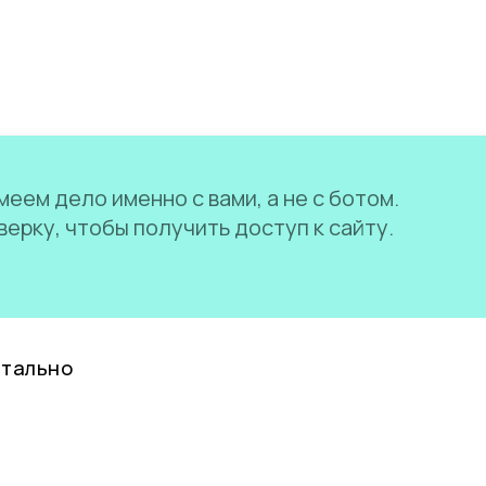
еем дело именно с вами, а не с ботом.
ерку, чтобы получить доступ к сайту.
нтально