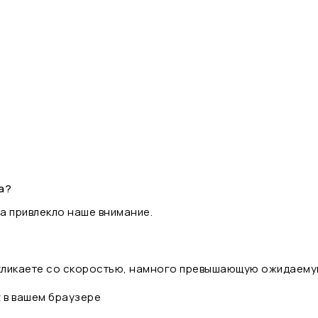
а?
а привлекло наше внимание.
 кликаете со скоростью, намного превышающую ожидаему
t в вашем браузере