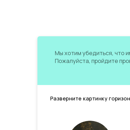
Мы хотим убедиться, что им
Пожалуйста, пройдите пров
Разверните картинку горизо