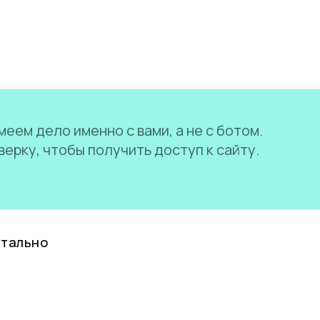
еем дело именно с вами, а не с ботом.
ерку, чтобы получить доступ к сайту.
нтально