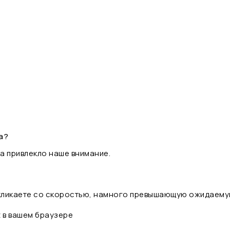
а?
а привлекло наше внимание.
 кликаете со скоростью, намного превышающую ожидаему
t в вашем браузере