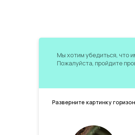
Мы хотим убедиться, что им
Пожалуйста, пройдите пров
Разверните картинку горизо