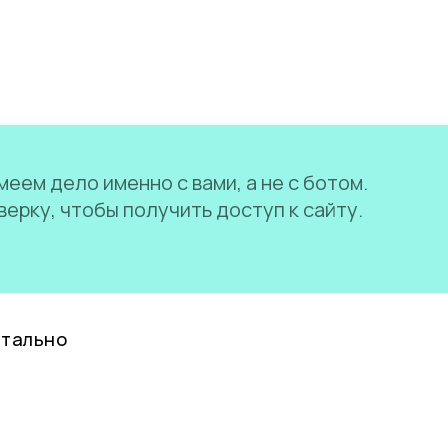
еем дело именно с вами, а не с ботом.
ерку, чтобы получить доступ к сайту.
нтально