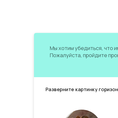
Мы хотим убедиться, что им
Пожалуйста, пройдите пров
Разверните картинку горизо