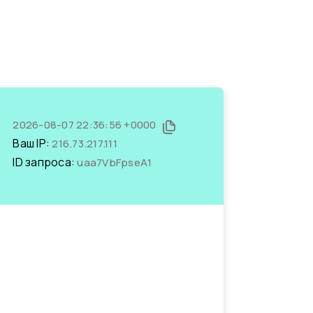
2026-08-07 22:36:56 +0000
Ваш IP:
216.73.217.111
ID запроса:
uaa7VbFpseA1