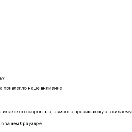
а?
а привлекло наше внимание.
 кликаете со скоростью, намного превышающую ожидаему
t в вашем браузере