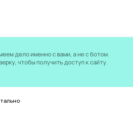
еем дело именно с вами, а не с ботом.
ерку, чтобы получить доступ к сайту.
нтально