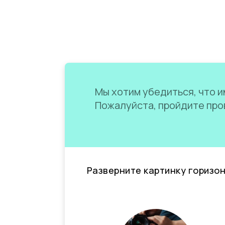
Мы хотим убедиться, что им
Пожалуйста, пройдите пров
Разверните картинку горизо