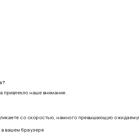
а?
а привлекло наше внимание.
 кликаете со скоростью, намного превышающую ожидаему
t в вашем браузере