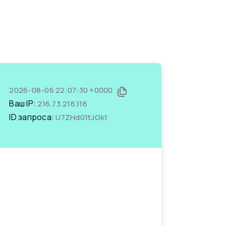
2026-08-06 22:07:30 +0000
Ваш IP:
216.73.216.116
ID запроса:
U7ZHd01tJGk1