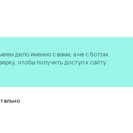
еем дело именно с вами, а не с ботом.
ерку, чтобы получить доступ к сайту.
нтально