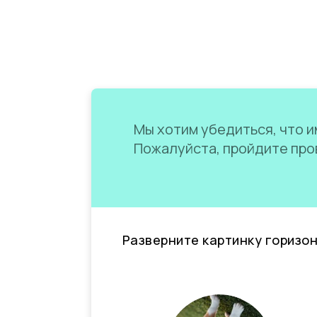
Мы хотим убедиться, что им
Пожалуйста, пройдите пров
Разверните картинку горизо