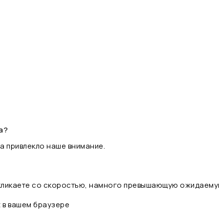
а?
а привлекло наше внимание.
 кликаете со скоростью, намного превышающую ожидаему
t в вашем браузере