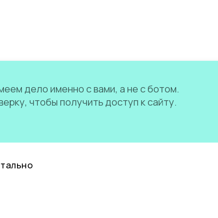
еем дело именно с вами, а не с ботом.
ерку, чтобы получить доступ к сайту.
нтально