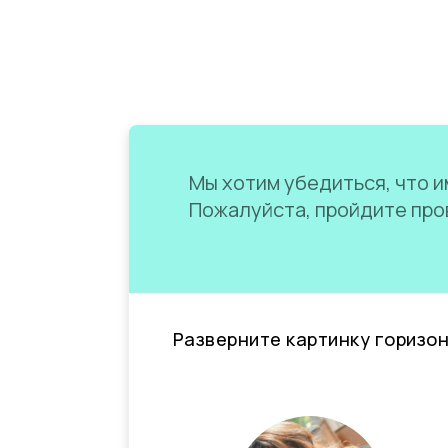
Мы хотим убедиться, что им
Пожалуйста, пройдите пров
Разверните картинку горизо