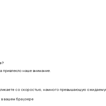
а?
а привлекло наше внимание.
 кликаете со скоростью, намного превышающую ожидаему
t в вашем браузере