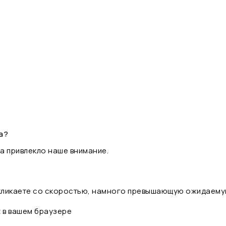
а?
а привлекло наше внимание.
 кликаете со скоростью, намного превышающую ожидаему
t в вашем браузере