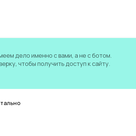
еем дело именно с вами, а не с ботом.
ерку, чтобы получить доступ к сайту.
нтально