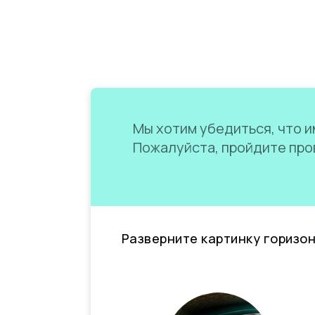
Мы хотим убедиться, что им
Пожалуйста, пройдите пров
Разверните картинку горизо