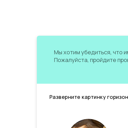
Мы хотим убедиться, что им
Пожалуйста, пройдите пров
Разверните картинку горизо