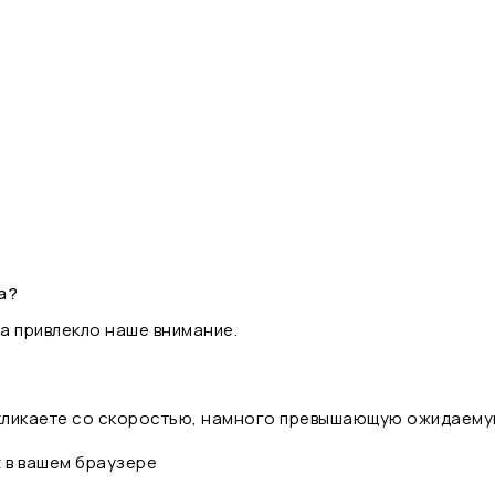
а?
а привлекло наше внимание.
 кликаете со скоростью, намного превышающую ожидаему
t в вашем браузере