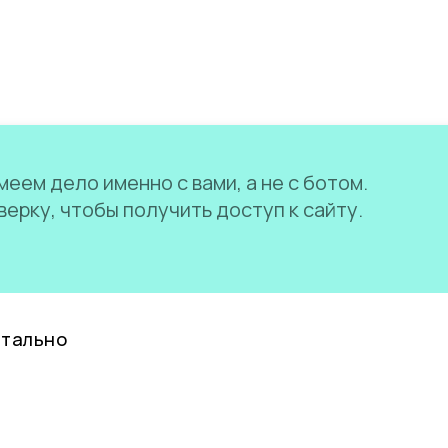
еем дело именно с вами, а не с ботом.
ерку, чтобы получить доступ к сайту.
нтально