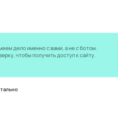
еем дело именно с вами, а не с ботом.
ерку, чтобы получить доступ к сайту.
нтально