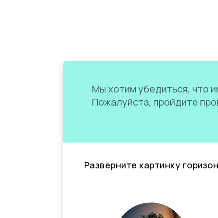
Мы хотим убедиться, что им
Пожалуйста, пройдите пров
Разверните картинку горизо