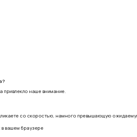
а?
а привлекло наше внимание.
 кликаете со скоростью, намного превышающую ожидаему
t в вашем браузере