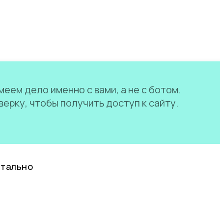
еем дело именно с вами, а не с ботом.
ерку, чтобы получить доступ к сайту.
нтально