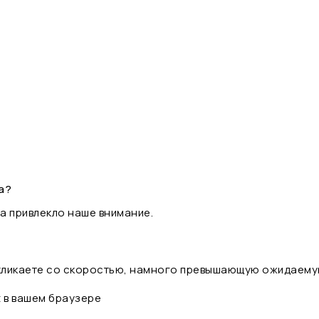
а?
а привлекло наше внимание.
 кликаете со скоростью, намного превышающую ожидаему
t в вашем браузере