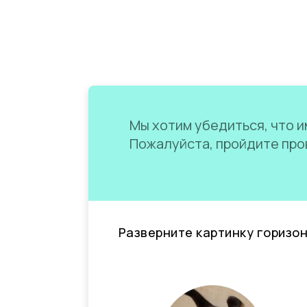
Мы хотим убедиться, что им
Пожалуйста, пройдите пров
Разверните картинку горизо