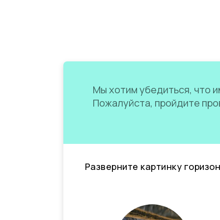
Мы хотим убедиться, что им
Пожалуйста, пройдите пров
Разверните картинку горизо