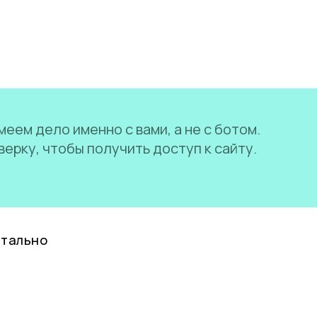
еем дело именно с вами, а не с ботом.
ерку, чтобы получить доступ к сайту.
нтально