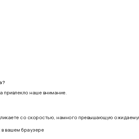
а?
а привлекло наше внимание.
 кликаете со скоростью, намного превышающую ожидаему
t в вашем браузере