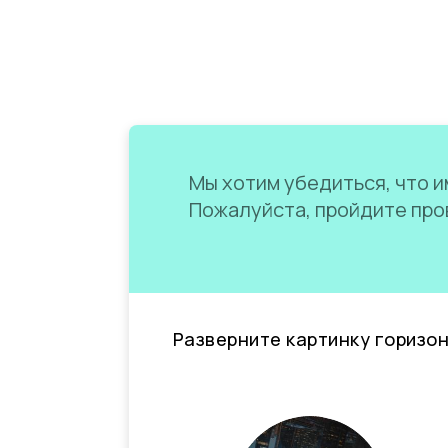
Мы хотим убедиться, что им
Пожалуйста, пройдите пров
Разверните картинку горизо