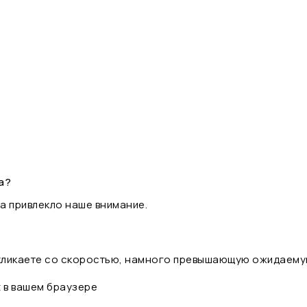
а?
а привлекло наше внимание.
 кликаете со скоростью, намного превышающую ожидаему
t в вашем браузере