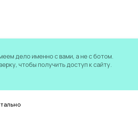
еем дело именно с вами, а не с ботом.
ерку, чтобы получить доступ к сайту.
нтально