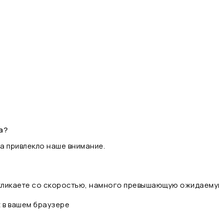
а?
а привлекло наше внимание.
 кликаете со скоростью, намного превышающую ожидаему
t в вашем браузере