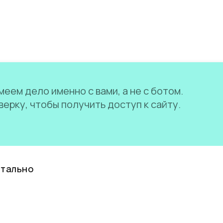
еем дело именно с вами, а не с ботом.
ерку, чтобы получить доступ к сайту.
нтально