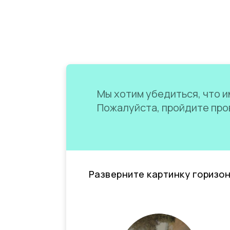
Мы хотим убедиться, что им
Пожалуйста, пройдите пров
Разверните картинку горизо