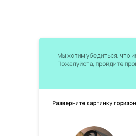
Мы хотим убедиться, что им
Пожалуйста, пройдите пров
Разверните картинку горизо