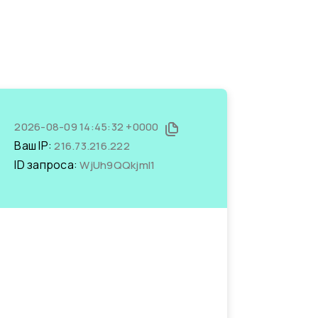
2026-08-09 14:45:32 +0000
Ваш IP:
216.73.216.222
ID запроса:
WjUh9QQkjmI1