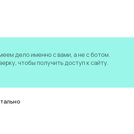
еем дело именно с вами, а не с ботом.
ерку, чтобы получить доступ к сайту.
нтально