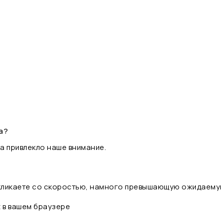
а?
а привлекло наше внимание.
 кликаете со скоростью, намного превышающую ожидаему
t в вашем браузере