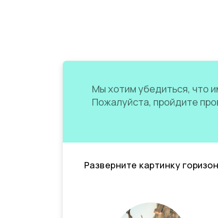
Мы хотим убедиться, что им
Пожалуйста, пройдите пров
Разверните картинку горизо