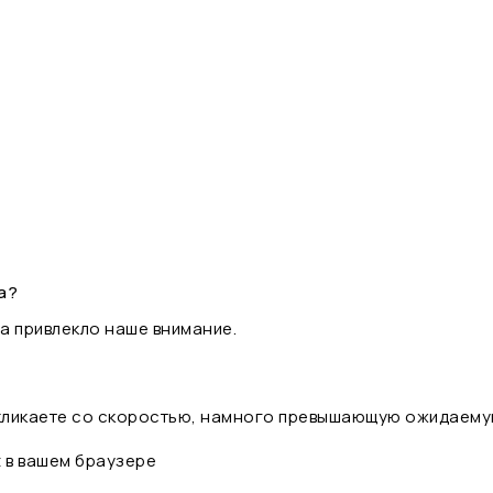
а?
а привлекло наше внимание.
 кликаете со скоростью, намного превышающую ожидаему
t в вашем браузере