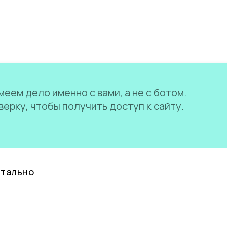
еем дело именно с вами, а не с ботом.
ерку, чтобы получить доступ к сайту.
нтально